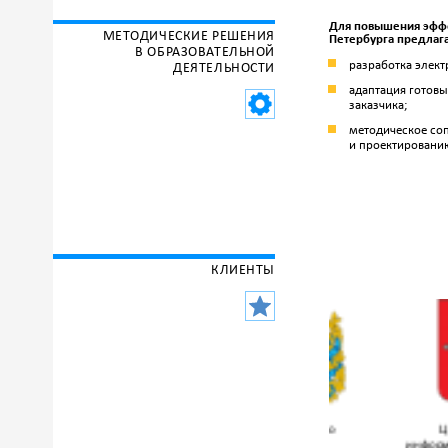
Для повышения эффе
МЕТОДИЧЕСКИЕ РЕШЕНИЯ
Петербурга
предлаг
В ОБРАЗОВАТЕЛЬНОЙ
разработка элект
ДЕЯТЕЛЬНОСТИ
адаптация готовы
заказчика;
методическое со
и проектированию
КЛИЕНТЫ
Аппарат
Центр современного
Центр
Исполнительного
образования
информацион