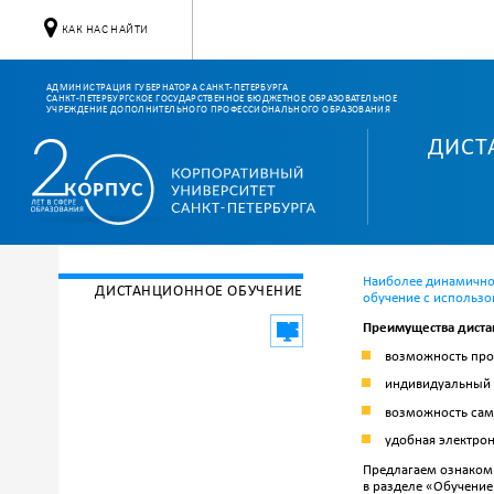
КАК НАС НАЙТИ
АДМИНИСТРАЦИЯ ГУБЕРНАТОРА САНКТ-ПЕТЕРБУРГА
САНКТ-ПЕТЕРБУРГСКОЕ ГОСУДАРСТВЕННОЕ БЮДЖЕТНОЕ ОБРАЗОВАТЕЛЬНОЕ
УЧРЕЖДЕНИЕ ДОПОЛНИТЕЛЬНОГО ПРОФЕССИОНАЛЬНОГО ОБРАЗОВАНИЯ
ДИСТ
Корпоративный университ
Наиболее динамично
ДИСТАНЦИОННОЕ ОБУЧЕНИЕ
обучение с использ
Преимущества диста
возможность прох
индивидуальный 
возможность сам
удобная электрон
Предлагаем ознаком
в разделе «Обучение