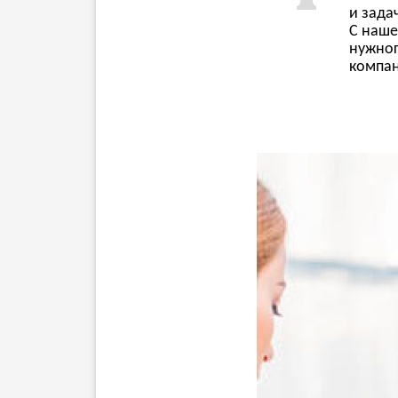
и зада
С наше
нужног
компа