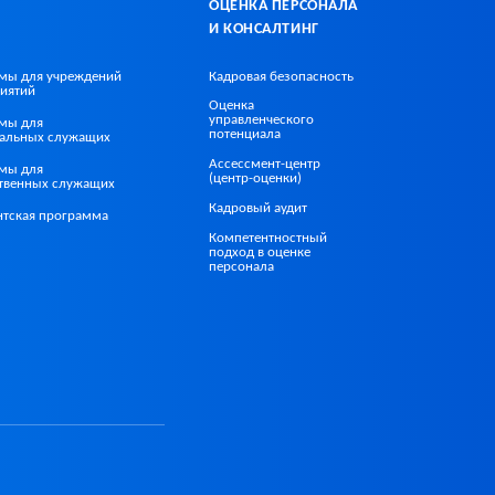
ОЦЕНКА ПЕРСОНАЛА
И КОНСАЛТИНГ
мы для учреждений
Кадровая безопасность
иятий
Оценка
управленческого
мы для
потенциала
альных служащих
Ассессмент-центр
мы для
(центр-оценки)
ственных служащих
Кадровый аудит
нтская программа
Компетентностный
подход в оценке
персонала