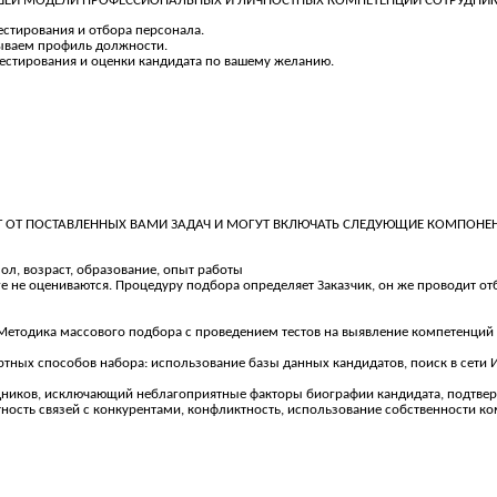
ШЕЙ МОДЕЛИ ПРОФЕССИОНАЛЬНЫХ И ЛИЧНОСТНЫХ КОМПЕТЕНЦИЙ СОТРУДНИК
стирования и отбора персонала.
тываем профиль должности.
естирования и оценки кандидата по вашему желанию.
Т ОТ ПОСТАВЛЕННЫХ ВАМИ ЗАДАЧ И МОГУТ ВКЛЮЧАТЬ СЛЕДУЮЩИЕ КОМПОНЕ
ол, возраст, образование, опыт работы
нге не оцениваются. Процедуру подбора определяет Заказчик, он же проводит 
Методика массового подбора с проведением тестов на выявление компетенций 
тных способов набора: использование базы данных кандидатов, поиск в сети И
ников, исключающий неблагоприятные факторы биографии кандидата, подтве
тность связей с конкурентами, конфликтность, использование собственности к