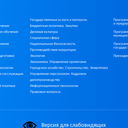
Государственные услуги и контроль
Програм
и предпр
учение
Бюджетная политика. Закупки
ое
обучение
Деловая культура
Програм
муницип
Социальная сфера
Национальная безопасность
чение
Програм
государ
Противодействие коррупции
Экология
дготовки
Президе
Экономика. Управление проектами
Городское хозяйство. Строительство. Энергетика
хнологии
Управление персоналом. Кадровое
я госслужащих
делопроизводство
Информационные технологии
я платных
Правовые вопросы
Версия для слабовидящих