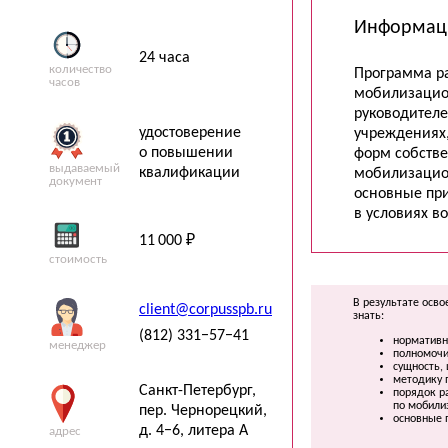
Информац
24 часа
количество
Программа р
часов
мобилизацио
руководителе
удостоверение
учреждениях
о повышении
форм собств
выдаваемый
квалификации
мобилизацио
документ
основные пр
в условиях в
11 000 ₽
стоимость
В результате осв
client@corpusspb.ru
знать:
(812) 331−57−41
нормативн
менеджер
полномочи
сущность,
методику 
Санкт-Петербург
,
порядок р
по мобили
пер. Чернорецкий,
основные 
д. 4−6, литера А
адрес