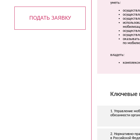
уметь:
осуществл
осуществл
ПОДАТЬ ЗАЯВКУ
осуществл
использов
мобилизац
осуществл
осуществл
оказывать
по мобили
владеть:
комплексн
Ключевые 
1. Управление моб
обязанности орга
2.
Нормативно-пр
в Российской Фед