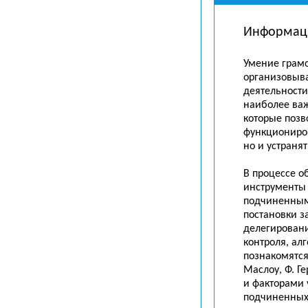
Информац
Умение грамо
организовыва
деятельност
наиболее важ
которые позв
функциониро
но и устраня
В процессе о
инструменты 
подчиненным
постановки з
делегирован
контроля, ал
познакомятся
Маслоу, Ф. Ге
и факторами
подчиненных