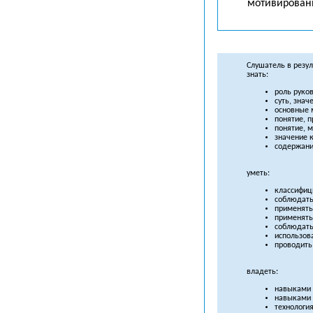
мотивировани
Слушатель в резу
знать:
роль руко
суть, знач
основные 
понятие, п
понятие, 
значение 
содержани
уметь:
классифици
соблюдать
применять
применять
соблюдать
использов
проводить
владеть:
навыками 
навыками 
технологи