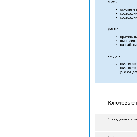
знать:
основные 
содержани
содержани
уметь:
применять
выстраива
разрабаты
владеть:
навыками 
навыками 
уже сущес
Ключевые 
1. Введение в кли